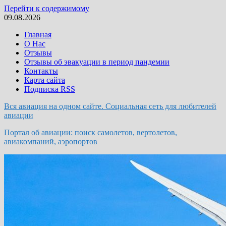
Перейти к содержимому
09.08.2026
Главная
О Нас
Отзывы
Отзывы об эвакуации в период пандемии
Контакты
Карта сайта
Подписка RSS
Вся авиация на одном сайте. Социальная сеть для любителей
авиации
Портал об авиации: поиск самолетов, вертолетов,
авиакомпаний, аэропортов