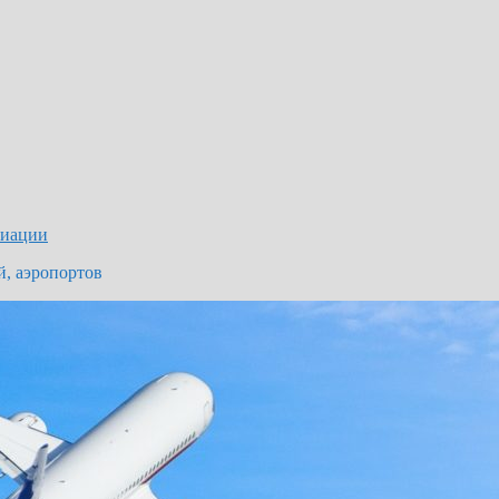
виации
й, аэропортов