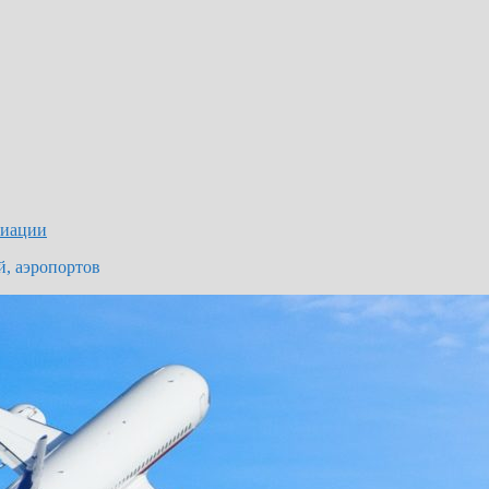
виации
й, аэропортов