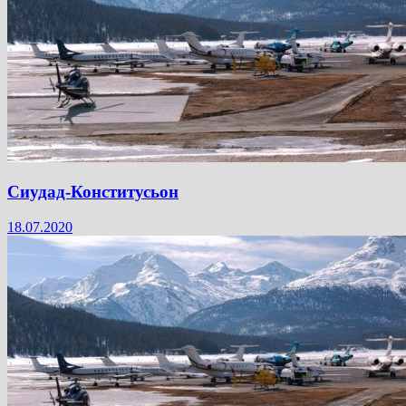
Сиудад-Конститусьон
18.07.2020