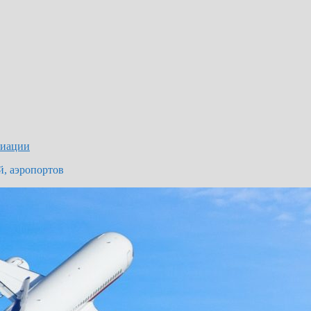
виации
й, аэропортов