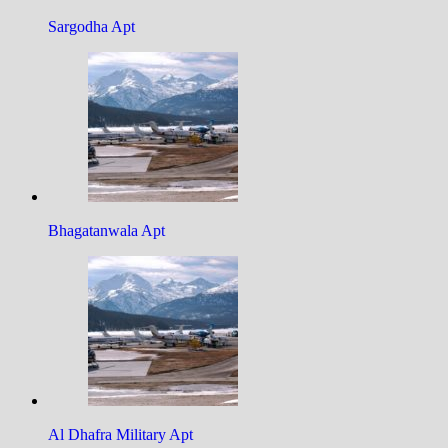
Sargodha Apt
Bhagatanwala Apt
Al Dhafra Military Apt