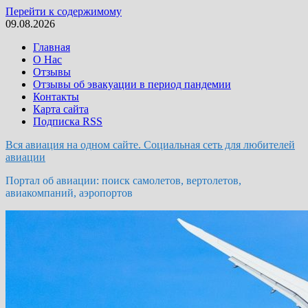
Перейти к содержимому
09.08.2026
Главная
О Нас
Отзывы
Отзывы об эвакуации в период пандемии
Контакты
Карта сайта
Подписка RSS
Вся авиация на одном сайте. Социальная сеть для любителей
авиации
Портал об авиации: поиск самолетов, вертолетов,
авиакомпаний, аэропортов