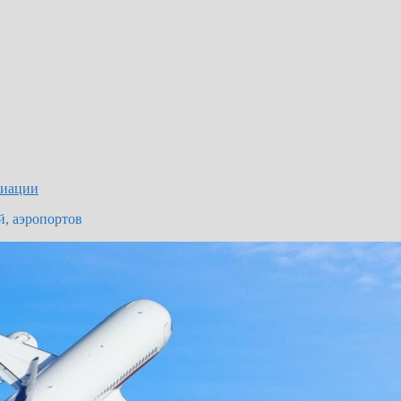
виации
й, аэропортов