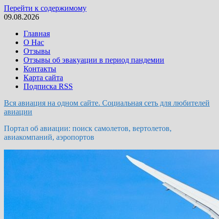
Перейти к содержимому
09.08.2026
Главная
О Нас
Отзывы
Отзывы об эвакуации в период пандемии
Контакты
Карта сайта
Подписка RSS
Вся авиация на одном сайте. Социальная сеть для любителей
авиации
Портал об авиации: поиск самолетов, вертолетов,
авиакомпаний, аэропортов