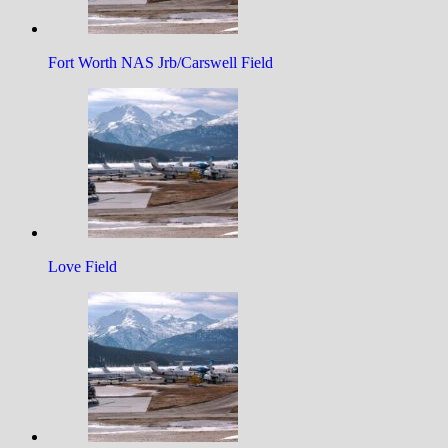
Fort Worth NAS Jrb/Carswell Field
Love Field