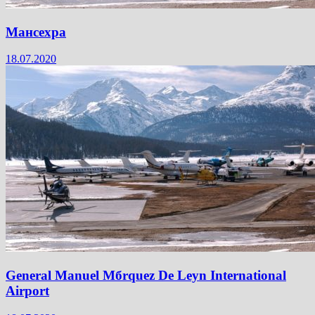
Мансехра
18.07.2020
General Manuel Mбrquez De Leуn International
Airport