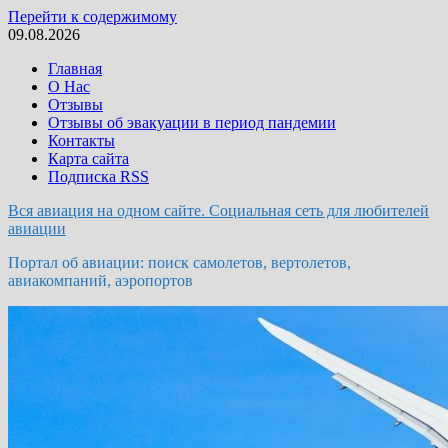
Перейти к содержимому
09.08.2026
Главная
О Нас
Отзывы
Отзывы об эвакуации в период пандемии
Контакты
Карта сайта
Подписка RSS
Вся авиация на одном сайте. Социальная сеть для любителей
авиации
Портал об авиации: поиск самолетов, вертолетов,
авиакомпаний, аэропортов