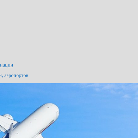
виации
й, аэропортов