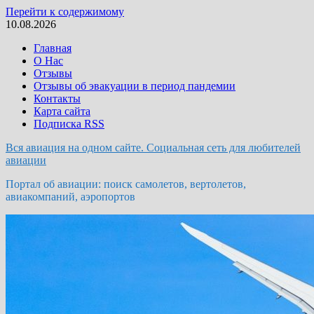
Перейти к содержимому
10.08.2026
Главная
О Нас
Отзывы
Отзывы об эвакуации в период пандемии
Контакты
Карта сайта
Подписка RSS
Вся авиация на одном сайте. Социальная сеть для любителей
авиации
Портал об авиации: поиск самолетов, вертолетов,
авиакомпаний, аэропортов