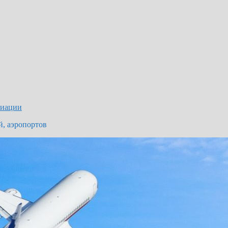
виации
й, аэропортов