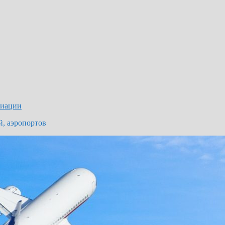
виации
й, аэропортов