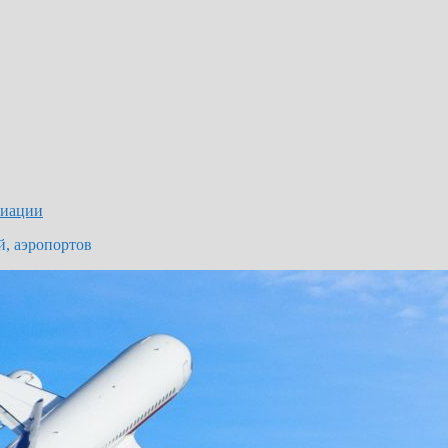
виации
й, аэропортов