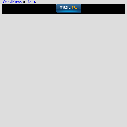
WordPress
и
Bam
.