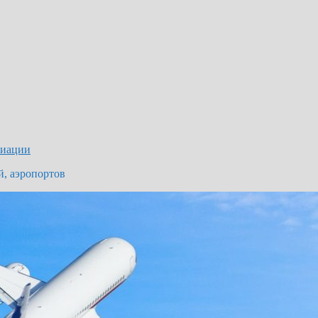
виации
й, аэропортов