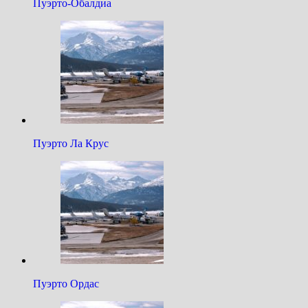
Пуэрто-Обалдиа
Пуэрто Ла Крус
Пуэрто Ордас