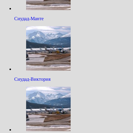
Сиудад-Манте
Сиудад-Виктория