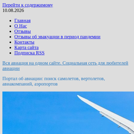
Перейти к содержимому
10.08.2026
Главная
О Нас
Отзывы
Отзывы об эвакуации в период пандемии
Контакты
Карта сайта
Подписка RSS
Вся авиация на одном сайте. Социальная сеть для любителей
авиации
Портал об авиации: поиск самолетов, вертолетов,
авиакомпаний, аэропортов