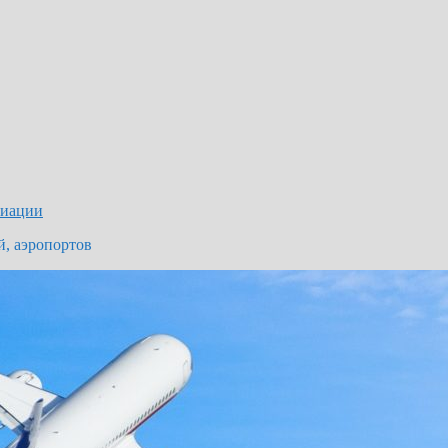
виации
й, аэропортов