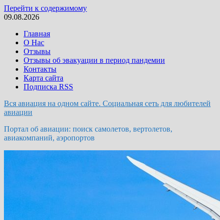
Перейти к содержимому
09.08.2026
Главная
О Нас
Отзывы
Отзывы об эвакуации в период пандемии
Контакты
Карта сайта
Подписка RSS
Вся авиация на одном сайте. Социальная сеть для любителей
авиации
Портал об авиации: поиск самолетов, вертолетов,
авиакомпаний, аэропортов